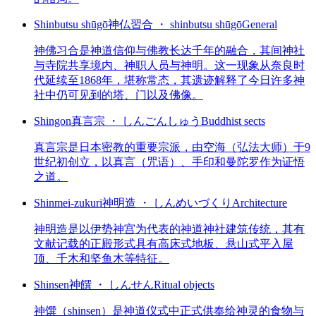
Shinbutsu shūgō
神仏習合 ・ shinbutsu shūgō
General
神佛习合是神道信仰与佛教长达千年的融合，其间神社
与寺院共享境内、神职人员与神明。这一现象从奈良时
代延续至1868年，堪称常态，其遗迹解释了今日许多神
社中仍可见到的塔、门以及佛像。
Shingon
真言宗 ・ しんごんしゅう
Buddhist sects
真言宗是日本密教的重要宗派，由空海（弘法大师）于9
世纪初创立，以真言（咒语）、手印和曼陀罗作为证悟
之道。
Shinmei-zukuri
神明造 ・ しんめいづくり
Architecture
神明造是以伊势神宫为代表的神道神社建筑传统，其有
文献记载的正殿形式具有高床式地板、悬山式平入屋
顶、千木和坚鱼木等特征。
Shinsen
神饌 ・ しんせん
Ritual objects
神馔（shinsen）是神道仪式中正式供奉给神灵的食物与