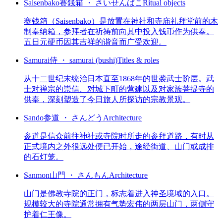
Saisenbako
賽銭箱 ・ さいせんばこ
Ritual objects
赛钱箱（Saisenbako）是放置在神社和寺庙礼拜堂前的木
制奉纳箱，参拜者在祈祷前向其中投入钱币作为供奉。
五日元硬币因其吉祥的谐音而广受欢迎。
Samurai
侍 ・ samurai (bushi)
Titles & roles
从十二世纪末统治日本直至1868年的世袭武士阶层。武
士对禅宗的崇信、对城下町的营建以及对家族菩提寺的
供奉，深刻塑造了今日旅人所探访的宗教景观。
Sando
参道 ・ さんどう
Architecture
参道是信众前往神社或寺院时所走的参拜道路，有时从
正式境内之外很远处便已开始，途经街道、山门或成排
的石灯笼。
Sanmon
山門 ・ さんもん
Architecture
山门是佛教寺院的正门，标志着进入神圣境域的入口。
规模较大的寺院通常拥有气势宏伟的两层山门，两侧守
护着仁王像。