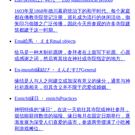
1603年至1868年德川幕府统治下的和平时代。每个家庭
都在佛教寺院登记注册，巡礼成为流行的休闲活动，御
朱印习俗随之广泛传播，因此今天所参观的许多寺院建
筑都建于这一时期。
Ema
絵馬 ・ えま
Ritual objects
绘马是一种木制祈愿牌，参拜者在上面写下祈愿、心愿
或感谢之词，然后将其挂在神社或寺院指定的地方。
En-musubi
縁結び ・ えんむすび
General
缘结是人与人之间建立或加深有意义的缘分，通常与神
社祈愿相关，但其含义并不限于恋爱或婚姻。
Ennichi
縁日 ・ ennichi
Practices
神明特殊的"缘日"，在这一天前往其寺院或神社参拜，
据信能获得数倍的福报。缘日每月在固定日期举行，逐
渐发展为深受人们喜爱的庙市，参道两旁摆满了小吃摊
和游戏摊位。