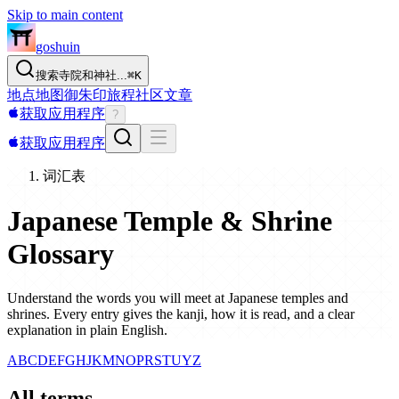
Skip to main content
goshuin
搜索寺院和神社...
⌘
K
地点
地图
御朱印
旅程
社区
文章
获取应用程序
?
获取应用程序
词汇表
Japanese Temple & Shrine
Glossary
Understand the words you will meet at Japanese temples and
shrines. Every entry gives the kanji, how it is read, and a clear
explanation in plain English.
A
B
C
D
E
F
G
H
J
K
M
N
O
P
R
S
T
U
Y
Z
All terms