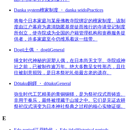
Danka system
檀家制度 ・ danka seido
Practices
将每个日本家庭与某座佛教寺院绑定的檀家制度。该制
度由江户幕府为肃清隐匿基督徒而推行的寺请登记制度
所创立，使寺院成为全国的户籍管理机构和丧葬服务提
供者，许多家庭至今仍维系着这一纽带。
Dogū
土偶 ・ dogū
General
绳文时代神秘的泥塑人偶，在日本尚无文字、寺院或神
社之前，已被制作逾万年。绝大多数呈女性形态，且往
往被刻意损毁，是日本祭祀礼俗最古老的遗存。
Dōtaku
銅鐸 ・ dōtaku
General
弥生时代工艺精美的青铜铜铎，是为祭祀仪式而铸造、
非用于奏乐，最终被埋藏于山坡之中。它们是见证农耕
祭祀仪式演变为日本神社祭典之过程的核心实物证据。
E
Edo period
江戸時代 ・ Edo jidai
Historical periods