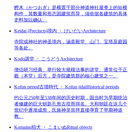
鰹木（かつおぎ）是横置于部分神道神社屋脊上的短横
构件，其数量和形态因建筑而异，须依据各建筑的具体
史料加以确认。
Keidai (Precincts)
境内 ・ けいだい
Architecture
寺院或神社的神圣境内，涵盖殿堂、山门、宝塔及庭园
等各处。
Kodo
講堂 ・ こうどう
Architecture
僧侣研习经典、举行较大规模法事的讲堂。通常位于正
殿（本堂）后方，是寺院建筑群的核心建筑之一。
Kofun period
古墳時代 ・ Kofun jidai
Historical periods
约公元250年至538年间的历史时期，因当时为早期统治
者修建的巨大钥匙孔形古坟而得名。大和朝廷在这几个
世纪中逐渐成形，氏族神灵崇拜直接孕育了早期神道
教。
Komainu
狛犬 ・ こまいぬ
Ritual objects