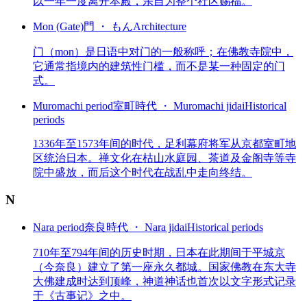
以一年一度离开本殿，亲自为整个社区赐福。
Mon (Gate)
門 ・ もん
Architecture
门（mon）是日语中对门的一般称呼；在佛教寺院中，
它通常指境内的建筑性门槛，而不是某一种固定的门
式。
Muromachi period
室町時代 ・ Muromachi jidai
Historical
periods
1336年至1573年间的时代，足利幕府将军从京都室町地
区统治日本。禅文化在枯山水庭园、茶道及金阁寺等寺
院中盛放，而后这个时代在战乱中走向终结。
N
Nara period
奈良時代 ・ Nara jidai
Historical periods
710年至794年间的历史时期，日本在此期间于平城京
（今奈良）建立了第一座永久都城。国家佛教在东大寺
大佛建成时达到顶峰，神道神话也首次以文字形式记录
于《古事记》之中。