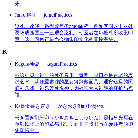
来。
Junrei
巡礼 ・ junrei
Practices
巡礼：途经一系列编号圣地的旅程，例如四国八十八处
灵场或西国三十三观音巡礼。朝圣者在每处札所收集印
章，这一习俗正是当今御朱印文化的直接源头。
K
Kagura
神楽 ・ kagura
Practices
献给神灵（神）的神圣音乐与舞蹈，是日本最古老的表
演艺术。从庄重肃穆的巫女舞到戴面具、通宵达旦的民
间神乐戏，神乐娱神悦神，为社区带来神明的庇护与祝
福。
Kakioki
書き置き ・ かきおき
Ritual objects
书き置き御朱印（かきおきごしゅいん）是指事先写在
单独纸张上的印章与书法，而非直接书写在参拜者的御
朱印帳中。