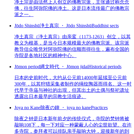
净土宗是由法然上人创立的佛教宗派，主张通过称念念
佛，往生阿弥陀佛的净土。这是日本流传最广的佛教宗
派之一。
Jōdo Shinshū
浄土真宗 ・ Jōdo Shinshū
Buddhist sects
净土真宗（浄土真宗）由亲鸾（1173-1263）创立，以其
教义为根基，是当今日本规模最大的佛教宗派。该宗派
教导信众唯凭对阿弥陀佛的信顺而得往生，遍布全国的
寺院是各地社区的精神中心。
Jōmon period
縄文時代 ・ Jōmon jidai
Historical periods
日本的史前时代，大约从公元前14000年延续至公元前
300年，以其狩猎采集者制作的绳纹陶器而得名。这一时
代早于寺庙与神社的出现，但其出土的土偶与祭祀遗址
透露出日本最早的宗教生活痕迹。
Joya no Kane
除夜の鐘 ・ joya no kane
Practices
除夜之钟是日本新年前夕的传统仪式，寺院的梵钟将被
敲响108下，每一下对应一种蒙蔽人心的尘世欲望。在许
多寺院，参拜者可以排队亲手敲响大钟，迎接新年的到