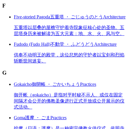
F
Five-storied Pagoda
五重塔 ・ ごじゅうのとう
Architecture
五重塔以层叠的屋檐守护着寺院象征核心处的圣物。五
层塔身历来被解读为五大元素：地、水、火、风与空。
Fudodo (Fudo Hall)
不動堂 ・ ふどうどう
Architecture
供奉不动明王的殿堂，这位忿怒的守护者以宝剑和烈焰
斩断世间迷妄。
G
Gokaicho
御開帳 ・ ごかいちょう
Practices
御开帐（gokaicho）是指对平时秘不示人、或仅在固定
间隔才会公开的佛教圣像进行正式开放或公开展示的仪
式活动。
Goma
護摩 ・ ごま
Practices
护摩（日语：護摩）是一种密宗佛教火供仪式，依照寺