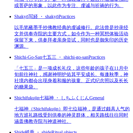
或菩萨的形象，以此作为专注、虔诚与祈祷的行为。
Shakyō
写経 ・ shakyō
Practices
以毛笔蘸墨手抄佛教经典的虔诚修行。此法曾是抄录经
文并供奉寺院的主要方式，如今作为一种冥想体验活动
保留下来，供参拜者亲身尝试，同时也是御朱印的历史
渊源。
Shichi-Go-San
七五三 ・ shichi-go-san
Practices
「七五三」是一项成长礼仪，这些年龄的孩子在11月中
旬前往神社，感谢神明护佑其平安成长。每逢秋季，神
社境内都会出现身着和服的孩童、正式纪念照以及长长
的糖果袋。
Shichifukujin
七福神 ・ しちふくじん
General
七福神（Shichifukujin）即七位福神，是通过颇具人气的
地方巡礼路线受到供奉的神灵群体，相关路线往往同时
涵盖佛教寺院与神道神社。
Shide
紙垂 ・ shide
Ritual objects