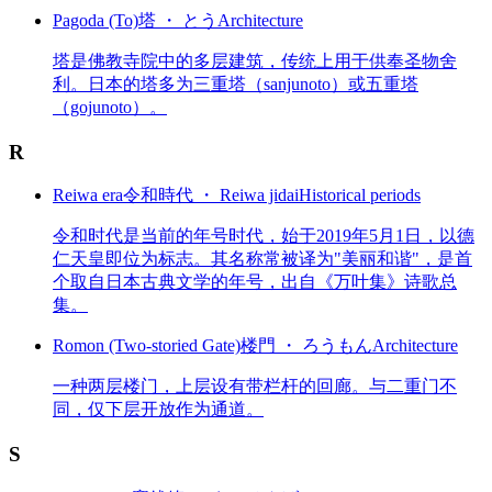
Pagoda (To)
塔 ・ とう
Architecture
塔是佛教寺院中的多层建筑，传统上用于供奉圣物舍
利。日本的塔多为三重塔（sanjunoto）或五重塔
（gojunoto）。
R
Reiwa era
令和時代 ・ Reiwa jidai
Historical periods
令和时代是当前的年号时代，始于2019年5月1日，以德
仁天皇即位为标志。其名称常被译为"美丽和谐"，是首
个取自日本古典文学的年号，出自《万叶集》诗歌总
集。
Romon (Two-storied Gate)
楼門 ・ ろうもん
Architecture
一种两层楼门，上层设有带栏杆的回廊。与二重门不
同，仅下层开放作为通道。
S