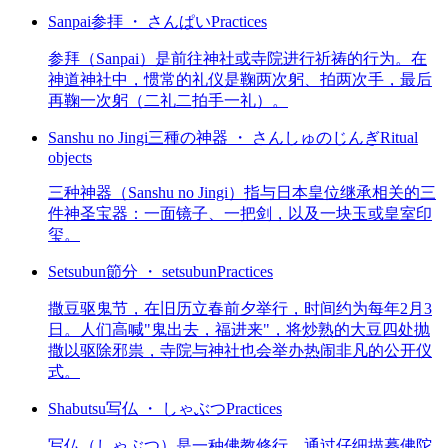
Sanpai
参拝 ・ さんぱい
Practices
参拜（Sanpai）是前往神社或寺院进行祈祷的行为。在
神道神社中，惯常的礼仪是鞠两次躬、拍两次手，最后
再鞠一次躬（二礼二拍手一礼）。
Sanshu no Jingi
三種の神器 ・ さんしゅのじんぎ
Ritual
objects
三种神器（Sanshu no Jingi）指与日本皇位继承相关的三
件神圣宝器：一面镜子、一把剑，以及一块玉或皇室印
玺。
Setsubun
節分 ・ setsubun
Practices
撒豆驱鬼节，在旧历立春前夕举行，时间约为每年2月3
日。人们高喊"鬼出去，福进来"，将炒熟的大豆四处抛
撒以驱除邪祟，寺院与神社也会举办热闹非凡的公开仪
式。
Shabutsu
写仏 ・ しゃぶつ
Practices
写仏（しゃぶつ）是一种佛教修行，通过仔细描摹佛陀