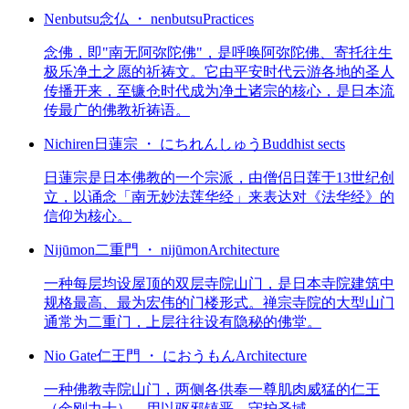
Nenbutsu
念仏 ・ nenbutsu
Practices
念佛，即"南无阿弥陀佛"，是呼唤阿弥陀佛、寄托往生
极乐净土之愿的祈祷文。它由平安时代云游各地的圣人
传播开来，至镰仓时代成为净土诸宗的核心，是日本流
传最广的佛教祈祷语。
Nichiren
日蓮宗 ・ にちれんしゅう
Buddhist sects
日蓮宗是日本佛教的一个宗派，由僧侣日莲于13世纪创
立，以诵念「南无妙法莲华经」来表达对《法华经》的
信仰为核心。
Nijūmon
二重門 ・ nijūmon
Architecture
一种每层均设屋顶的双层寺院山门，是日本寺院建筑中
规格最高、最为宏伟的门楼形式。禅宗寺院的大型山门
通常为二重门，上层往往设有隐秘的佛堂。
Nio Gate
仁王門 ・ におうもん
Architecture
一种佛教寺院山门，两侧各供奉一尊肌肉威猛的仁王
（金刚力士），用以驱邪镇恶、守护圣域。