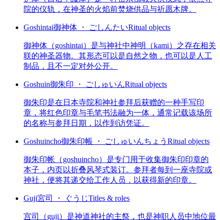
院的仪轨，在神圣的火焰前焚烧供品与祈愿木牌。
Goshintai
御神体 ・ ごしんたい
Ritual objects
御神体（goshintai）是与神社中神明（kami）之存在相关
联的神圣器物。其形态可以是自然之物，也可以是人工
制品，且不一定对外公开。
Goshuin
御朱印 ・ ごしゅいん
Ritual objects
御朱印是在日本寺院和神社参拜后获赠的一种手写印
章，将红色印章与毛笔书法融为一体，通常记载该场所
的名称与参拜日期，以作到访凭证。
Goshuincho
御朱印帳 ・ ごしゅいんちょう
Ritual objects
御朱印帐（goshuincho）是专门用于收集御朱印印章的
本子，内页以折叠风琴式装订。参拜者每到一座寺院或
神社，便将其递交给工作人员，以获得新的印章。
Guji
宮司 ・ ぐうじ
Titles & roles
宫司（guji）是神道神社的主祭，也是神职人员中地位最