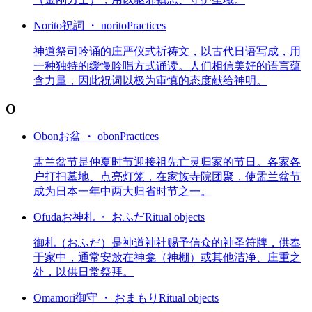
Norito
祝詞 ・ norito
Practices
神道祭司吟诵的庄严仪式祈祷文，以古代日语写成，用
一种独特的缓慢吟唱方式诵读。人们相信美好的语言蕴
含力量，因此祝词以极为审慎的态度献给神明。
O
Obon
お盆 ・ obon
Practices
盂兰盆节是仲夏时节迎接祖先亡灵归家的节日。各家各
户打扫墓地、点亮灯笼，在家族寺院团聚，使盂兰盆节
成为日本一年中两大归省时节之一。
Ofuda
お神札 ・ おふだ
Ritual objects
御札（おふだ）是神道神社赐予信众的神圣符牌，供奉
于家中，通常安放在神龛（神棚）或其他洁净、庄重之
处，以供日常祭拜。
Omamori
御守 ・ おまもり
Ritual objects