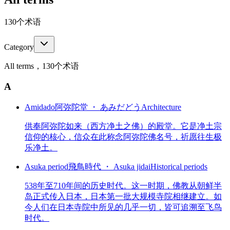
130个术语
Category
All terms，130个术语
A
Amidado
阿弥陀堂 ・ あみだどう
Architecture
供奉阿弥陀如来（西方净土之佛）的殿堂。它是净土宗
信仰的核心，信众在此称念阿弥陀佛名号，祈愿往生极
乐净土。
Asuka period
飛鳥時代 ・ Asuka jidai
Historical periods
538年至710年间的历史时代。这一时期，佛教从朝鲜半
岛正式传入日本，日本第一批大规模寺院相继建立。如
今人们在日本寺院中所见的几乎一切，皆可追溯至飞鸟
时代。