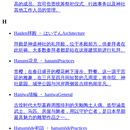
高的成员。宫司负责统筹祭祀仪式、行政事务以及神社
其他工作人员的管理。
H
Haiden
拝殿 ・ はいでん
Architecture
拜殿是神道神社的礼拜殿，位于本殿前方，供参拜者在
此祈祷。大多数参拜者都是站在这座建筑前进行礼拜。
Hanami
花見 ・ hanami
Practices
赏樱：在春日盛开的樱花树下漫步、野餐。这一源于宫
廷的雅趣，在三月至四月间短暂的几周里，将寺院、神
社庭园、城堡公园与河岸两侧装点得热闹非凡。
Haniwa
埴輪 ・ haniwa
General
古坟时代大型墓葬周围排列的无釉陶土人偶。造型涵盖
武士、马匹、房屋与舞者，用以守护亡者，是日本早期
最具魅力的雕塑作品之一。
Hatsumōde
初詣 ・ hatsumōde
Practices