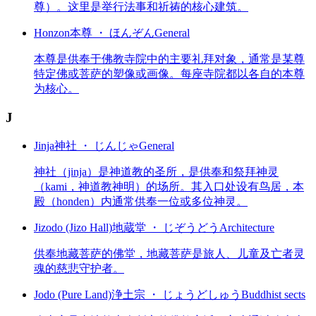
尊）。这里是举行法事和祈祷的核心建筑。
Honzon
本尊 ・ ほんぞん
General
本尊是供奉于佛教寺院中的主要礼拜对象，通常是某尊
特定佛或菩萨的塑像或画像。每座寺院都以各自的本尊
为核心。
J
Jinja
神社 ・ じんじゃ
General
神社（jinja）是神道教的圣所，是供奉和祭拜神灵
（kami，神道教神明）的场所。其入口处设有鸟居，本
殿（honden）内通常供奉一位或多位神灵。
Jizodo (Jizo Hall)
地蔵堂 ・ じぞうどう
Architecture
供奉地藏菩萨的佛堂，地藏菩萨是旅人、儿童及亡者灵
魂的慈悲守护者。
Jodo (Pure Land)
浄土宗 ・ じょうどしゅう
Buddhist sects