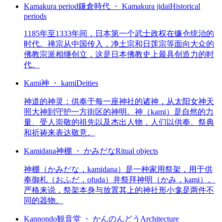
Kamakura period
鎌倉時代 ・ Kamakura jidai
Historical
periods
1185年至1333年间，日本第一个武士政权在镰仓统治的
时代。禅宗从中国传入，净土宗和日莲宗等面向大众的
佛教宗派相继创立，这是日本佛教史上最具创造力的时
代。
Kami
神 ・ kami
Deities
神道的神灵：供奉于每一座神社的诸神，从太阳女神天
照大神到守护一方街区的神明。神（kami）是自然的力
量、受人崇敬的祖先以及杰出人物，人们以供奉、祭典
和祈祷来表达敬意。
Kamidana
神棚 ・ かみだな
Ritual objects
神棚（かみだな，kamidana）是一种家用祭架，用于供
奉御札（おふだ，ofuda）并祭拜神明（かみ，kami）。
严格来说，祭架本身与放置其上的神社形小龛是两件不
同的器物。
Kannondo
観音堂 ・ かんのんどう
Architecture