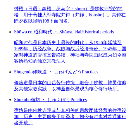
钟楼（日语：鐘楼，罗马字：shoro）是佛教寺院的钟
楼，用于悬挂大型寺院梵钟（梵鐘，bonsho）。其钟在
除夕夜以撞响108下而闻名。
Shōwa era
昭和時代 ・ Shōwa jidai
Historical periods
昭和时代是日本历史上最长的时代，从1926年延续至
1989年，历经战争、战败与战后经济奇迹。1945年，国
家对神道的管控宣告终结，神社与寺院由此成为如今游
客所熟知的独立宗教法人。
Shugendo
修験道 ・ しゅげんどう
Practices
修验道是日本的山岳苦行传统，融合了佛教、神灵信仰
及其他宗教实践，以神圣自然景观为核心修行场所。
Shukubo
宿坊 ・ しゅくぼう
Practices
宿坊是由佛教寺院或与其相关的宗教团体经营的住宿设
施，历史上主要服务于朝圣者，如今有时也对普通旅行
者开放。