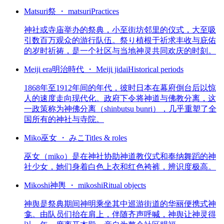
Matsuri
祭 ・ matsuri
Practices
神社或寺庙举办的祭典，小至街坊邻里的仪式，大至吸
引数百万观众的游行队伍。祭り植根于祈求丰收与庇佑
的岁时祈祷，是一个社区与当地神灵共同欢庆的时刻。
Meiji era
明治時代 ・ Meiji jidai
Historical periods
1868年至1912年间的年代，彼时日本在幕府倒台后以惊
人的速度走向现代化。政府下令将神道与佛教分离，这
一政策称为神佛分离（shinbutsu bunri），几乎重塑了全
国所有的神社与寺院。
Miko
巫女 ・ みこ
Titles & roles
巫女（miko）是在神社协助神道教仪式和奉纳舞蹈的神
社少女，她们身着白色上衣和红色袴裤，辨识度极高。
Mikoshi
神輿 ・ mikoshi
Ritual objects
神舆是祭典期间神明乘坐其中巡游街道的华丽便携式神
龛。由队员们抬在肩上，伴随齐声呼喊，神舆让神灵得