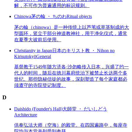
解，不可作为普遍通用的标识规则。
Chinowa
茅の輪 ・ ちのわ
Ritual objects
茅の輪（chinowa）是一种传统上以芦苇或草茎制成的大
型圆环，竖立于部分神道教神社，用于净化仪式，通常
在夏季大祓前后使用。
Christianity in Japan
日本のキリスト教 ・ Nihon no
Kirisutokyō
General
基督教于1549年随方济各·沙勿略传入日本，兴盛了约一
代人的时间，随后在德川幕府统治下被禁止长达两个多
世纪。那些隐秘信徒的故事，深刻塑造了每个家庭都必
须遵守的寺院登记制度。
D
Daishido (Founder's Hall)
大師堂 ・ だいしどう
Architecture
供奉弘法大师（空海）的殿堂。在四国遍路中，每座寺
院均与本堂并列受到参拜。