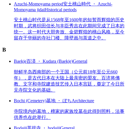
Azuchi-Momoyama period
安土桃山時代 ・ Azuchi-
Momoyama jidai
Historical periods
安土桃山时代是从1568年至1600年的短暂而辉煌的历史
时期，武将织田信长与丰臣秀吉在此期间完成了日本的
统一。这一时代大胆奔放、金碧辉煌的桃山风格，至今
留存于华丽的寺社门楼、障壁画与茶道之中。
B
Baekje
百済 ・ Kudara (Baekje)
General
朝鲜半岛西南部的一个王国（公元前18年至公元660
年），是古代日本在大陆上最亲密的盟友。百济将佛
教、文字和寺院建造技艺传入日本宫廷，奠定了今日所
见寺院文化的基础。
Bochi (Cemetery)
墓地 ・ ぼち
Architecture
寺院境内的墓地，檀家的家族坟墓在此得到照料，法事
供养也在此举行。
Bodaiji
菩提寺 ・ bodaiji
General