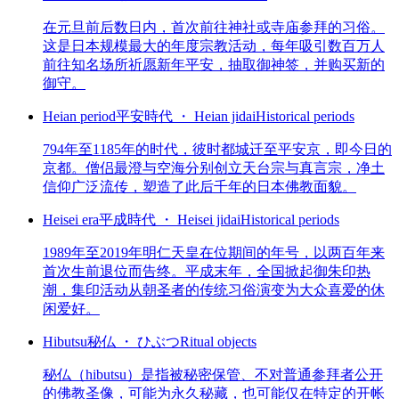
在元旦前后数日内，首次前往神社或寺庙参拜的习俗。
这是日本规模最大的年度宗教活动，每年吸引数百万人
前往知名场所祈愿新年平安，抽取御神签，并购买新的
御守。
Heian period
平安時代 ・ Heian jidai
Historical periods
794年至1185年的时代，彼时都城迁至平安京，即今日的
京都。僧侣最澄与空海分别创立天台宗与真言宗，净土
信仰广泛流传，塑造了此后千年的日本佛教面貌。
Heisei era
平成時代 ・ Heisei jidai
Historical periods
1989年至2019年明仁天皇在位期间的年号，以两百年来
首次生前退位而告终。平成末年，全国掀起御朱印热
潮，集印活动从朝圣者的传统习俗演变为大众喜爱的休
闲爱好。
Hibutsu
秘仏 ・ ひぶつ
Ritual objects
秘仏（hibutsu）是指被秘密保管、不对普通参拜者公开
的佛教圣像，可能为永久秘藏，也可能仅在特定的开帐