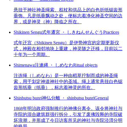
悬挂于神社神圣绳索、权杖和供品上的白色折纸锯齿形
垂饰。凡是纸垂飘动之处，便标志着净化神圣空间的边
界，或是神灵（神）降临之所在。
Shikinen Sengu
式年遷宮 ・ しきねんせんぐう
Practices
式年迁宫（Shikinen Sengu）是伊势神宫的定期更新仪
式，神殿在相邻地块上重建，神灵随之迁移，目前以二
十年为一个周期。
Shimenawa
注連縄 ・ しめなわ
Ritual objects
注连绳（しめなわ）是一种由稻草拧制而成的神圣绳
索，用于划定神道神社中的圣域。绳上通常悬挂白色锯
齿形纸垂（纸垂），标志着神灵的所在。
Shinbutsu bunri
神仏分離 ・ shinbutsu bunri
General
1868年明治政府强制推行的神佛分离令。该令将神社与
寺院的混合建筑群强行拆分，引发了废佛毁释的寺院破
坏浪潮，并形成了今日访客所见的神社与寺院泾渭分明
的格局。