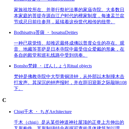
家族祖坟所在、并举行祭祀法事的家庙寺院。大多数日
本家庭的菩提寺源自江户时代的檀家制度，每逢盂兰盆
节或忌日前往参拜，延续着这份世代相传的纽带。
Bodhisattva
菩薩 ・ bosatsu
Deities
一种已获觉悟、却推迟最终成佛以普度众生的存在。观
音、地藏等菩萨是日本寺院中最受信众爱戴的形象，在
各自的殿堂和巡礼线路中受到供奉。
Bonsho
梵鐘 ・ ぼんしょう
Ritual objects
梵钟是佛教寺院中大型青铜洪钟，从外部以木制撞木击
打发声。其深沉的钟声报时，并在辞旧迎新之际敲响108
下。
C
Chigi
千木 ・ ちぎ
Architecture
千木（chigi）是从某些神道神社屋顶的正脊上方伸出的
叉形构件。其形制须结合有据可查的具体建筑加以理