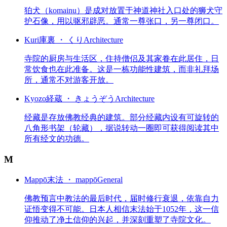
狛犬（komainu）是成对放置于神道神社入口处的狮犬守
护石像，用以驱邪辟恶。通常一尊张口，另一尊闭口。
Kuri
庫裏 ・ くり
Architecture
寺院的厨房与生活区，住持僧侣及其家眷在此居住，日
常饮食也在此准备。这是一栋功能性建筑，而非礼拜场
所，通常不对游客开放。
Kyozo
経蔵 ・ きょうぞう
Architecture
经藏是存放佛教经典的建筑。部分经藏内设有可旋转的
八角形书架（轮藏），据说转动一圈即可获得阅读其中
所有经文的功德。
M
Mappō
末法 ・ mappō
General
佛教预言中教法的最后时代，届时修行衰退，依靠自力
证悟变得不可能。日本人相信末法始于1052年，这一信
仰推动了净土信仰的兴起，并深刻重塑了寺院文化。