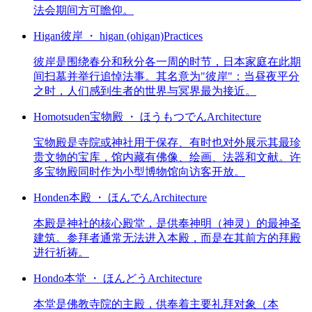
法会期间方可瞻仰。
Higan
彼岸 ・ higan (ohigan)
Practices
彼岸是围绕春分和秋分各一周的时节，日本家庭在此期
间扫墓并举行追悼法事。其名意为"彼岸"：当昼夜平分
之时，人们感到生者的世界与冥界最为接近。
Homotsuden
宝物殿 ・ ほうもつでん
Architecture
宝物殿是寺院或神社用于保存、有时也对外展示其最珍
贵文物的宝库，馆内藏有佛像、绘画、法器和文献。许
多宝物殿同时作为小型博物馆向访客开放。
Honden
本殿 ・ ほんでん
Architecture
本殿是神社的核心殿堂，是供奉神明（神灵）的最神圣
建筑。参拜者通常无法进入本殿，而是在其前方的拜殿
进行祈祷。
Hondo
本堂 ・ ほんどう
Architecture
本堂是佛教寺院的主殿，供奉着主要礼拜对象（本