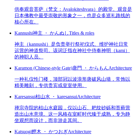
供奉观音菩萨（梵文：Avalokiteshvara）的殿堂。观音是
日本佛教中最受崇敬的形象之一，也是众多巡礼路线的
核心所在。
Kannushi
神主 ・ かんぬし
Titles & roles
神主（kannushi）是负责举行祭祀仪式、维护神社日常
运营的神道祭司。该词泛指在神社中侍奉神明（kami）
的神职人员。
Karamon (Chinese-style Gate)
唐門 ・ からもん
Architecture
一种礼仪性门楼，顶部冠以波浪形唐破风山墙，常饰以
精美雕刻，专供贵宾或皇室使用。
Karesansui
枯山水 ・ karesansui
Architecture
禅宗寺院的枯山水庭园，仅以山石、耙纹砂砾和苔藓营
造出山水意境。这一风格在室町时代臻于成熟，专为静
坐观想而设计，而非游走其间。
Katsuogi
鰹木 ・ かつおぎ
Architecture