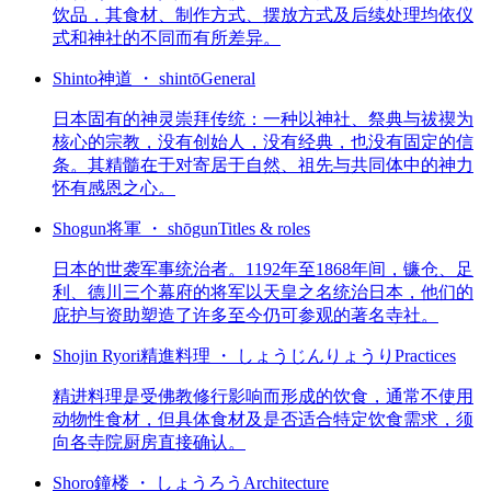
饮品，其食材、制作方式、摆放方式及后续处理均依仪
式和神社的不同而有所差异。
Shinto
神道 ・ shintō
General
日本固有的神灵崇拜传统：一种以神社、祭典与祓禊为
核心的宗教，没有创始人，没有经典，也没有固定的信
条。其精髓在于对寄居于自然、祖先与共同体中的神力
怀有感恩之心。
Shogun
将軍 ・ shōgun
Titles & roles
日本的世袭军事统治者。1192年至1868年间，镰仓、足
利、德川三个幕府的将军以天皇之名统治日本，他们的
庇护与资助塑造了许多至今仍可参观的著名寺社。
Shojin Ryori
精進料理 ・ しょうじんりょうり
Practices
精进料理是受佛教修行影响而形成的饮食，通常不使用
动物性食材，但具体食材及是否适合特定饮食需求，须
向各寺院厨房直接确认。
Shoro
鐘楼 ・ しょうろう
Architecture