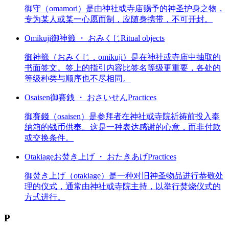
御守（omamori）是由神社或寺庙赐予的神圣护身之物，
专为某人或某一心愿而制，应随身携带，不可开封。
Omikuji
御神籤 ・ おみくじ
Ritual objects
御神籤（おみくじ，omikuji）是在神社或寺庙中抽取的
书面签文。签上的指引内容比签名等级更重要，各处的
等级种类与顺序也不尽相同。
Osaisen
御賽銭 ・ おさいせん
Practices
御賽錢（osaisen）是参拜者在神社或寺院祈祷前投入奉
纳箱的钱币供奉。这是一种表达感谢的心意，而非付款
或交换条件。
Otakiage
お焚き上げ ・ おたきあげ
Practices
御焚き上げ（otakiage）是一种对旧神圣物品进行恭敬处
理的仪式，通常由神社或寺院主持，以举行焚烧仪式的
方式进行。
P