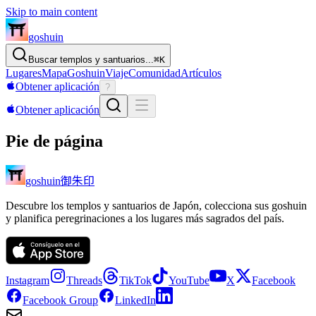
Skip to main content
goshuin
Buscar templos y santuarios...
⌘
K
Lugares
Mapa
Goshuin
Viaje
Comunidad
Artículos
Obtener aplicación
?
Obtener aplicación
Pie de página
御朱印
goshuin
Descubre los templos y santuarios de Japón, colecciona sus goshuin
y planifica peregrinaciones a los lugares más sagrados del país.
Instagram
Threads
TikTok
YouTube
X
Facebook
Facebook Group
LinkedIn