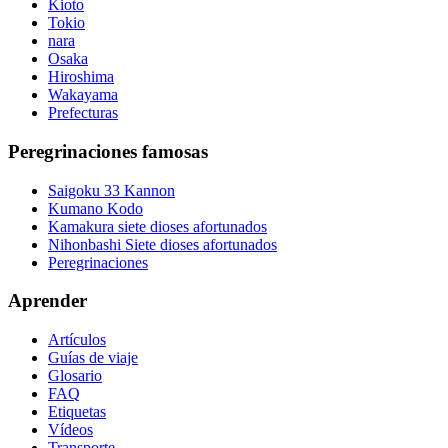
Kioto
Tokio
nara
Osaka
Hiroshima
Wakayama
Prefecturas
Peregrinaciones famosas
Saigoku 33 Kannon
Kumano Kodo
Kamakura siete dioses afortunados
Nihonbashi Siete dioses afortunados
Peregrinaciones
Aprender
Artículos
Guías de viaje
Glosario
FAQ
Etiquetas
Vídeos
Transporte