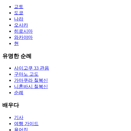
교토
도쿄
나라
오사카
히로시마
와카야마
현
유명한 순례
사이고쿠 33 관음
구마노 고도
가마쿠라 칠복신
니혼바시 칠복신
순례
배우다
기사
여행 가이드
용어집