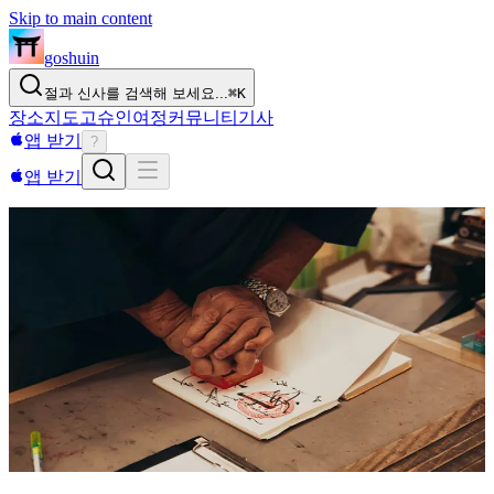
Skip to main content
goshuin
절과 신사를 검색해 보세요...
⌘
K
장소
지도
고슈인
여정
커뮤니티
기사
앱 받기
?
앱 받기
고슈인초
고슈인초 컬렉션
일본 전역의 사찰과 신사에서 아름다운 고슈인초(우표장)를
찾아보세요. 귀하의 컬렉션을 위한 독특한 디자인, 한정판, 특
별 콜라보레이션을 찾아보세요.