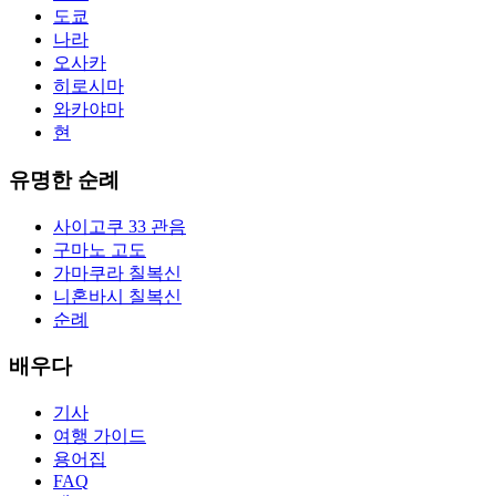
도쿄
나라
오사카
히로시마
와카야마
현
유명한 순례
사이고쿠 33 관음
구마노 고도
가마쿠라 칠복신
니혼바시 칠복신
순례
배우다
기사
여행 가이드
용어집
FAQ