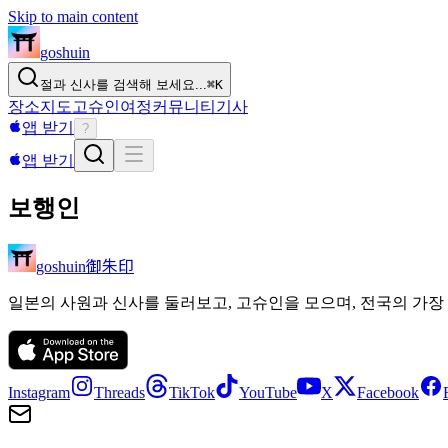
Skip to main content
goshuin
절과 신사를 검색해 보세요...
⌘
K
장소
지도
고슈인
여정
커뮤니티
기사
앱 받기
?
앱 받기
보행인
御朱印
goshuin
일본의 사원과 신사를 둘러보고, 고슈인을 모으며, 전국의 가장
Instagram
Threads
TikTok
YouTube
X
Facebook