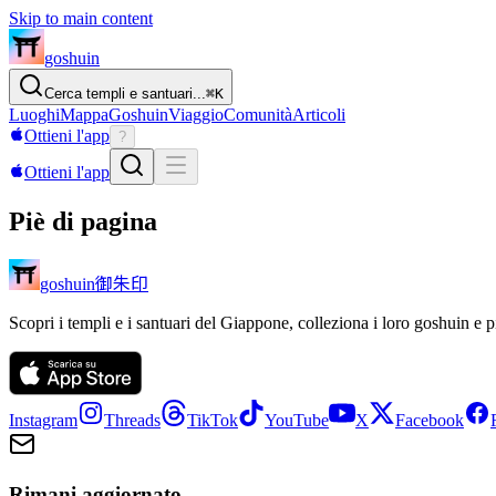
Skip to main content
goshuin
Cerca templi e santuari...
⌘
K
Luoghi
Mappa
Goshuin
Viaggio
Comunità
Articoli
Ottieni l'app
?
Ottieni l'app
Piè di pagina
御朱印
goshuin
Scopri i templi e i santuari del Giappone, colleziona i loro goshuin e p
Instagram
Threads
TikTok
YouTube
X
Facebook
Rimani aggiornato