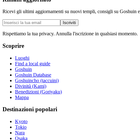
Ricevi gli ultimi aggiornamenti su nuovi templi, consigli su Goshuin e
Iscriviti
Rispettiamo la tua privacy. Annulla l'iscrizione in qualsiasi momento.
Scoprire
Luoghi
Find a local guide
Goshuin
Goshuin Database
Goshuincho (taccuini)
Divinità (Kami)
Benedizioni (Goriyaku)
Mappa
Destinazioni popolari
Kyoto
Tokio
Nara
Osaka