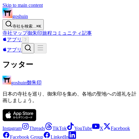
Skip to main content
goshuin
寺社を検索...
⌘
K
寺社
マップ
御朱印
旅程
コミュニティ
記事
アプリ
?
アプリ
フッター
御朱印
goshuin
日本の寺社を巡り、御朱印を集め、各地の聖地への巡礼を計
画しましょう。
Instagram
Threads
TikTok
YouTube
X
Facebook
Facebook Group
LinkedIn