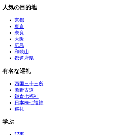
人気の目的地
京都
東京
奈良
大阪
広島
和歌山
都道府県
有名な巡礼
西国三十三所
熊野古道
鎌倉七福神
日本橋七福神
巡礼
学ぶ
記事