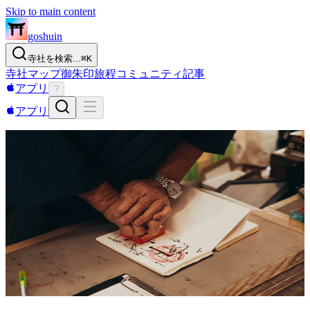
Skip to main content
goshuin
寺社を検索...
⌘
K
寺社
マップ
御朱印
旅程
コミュニティ
記事
アプリ
?
アプリ
御朱印帳
御朱印帳コレクション
全国の寺社で頒布されている御朱印帳をご紹介。美しいデザ
イン、限定版、コラボ御朱印帳など、あなたのコレクション
にぴったりの一冊を見つけましょう。