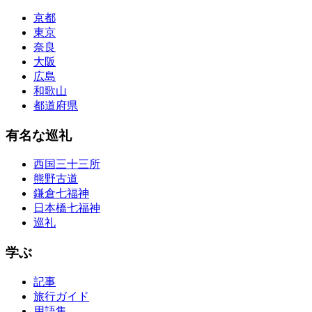
京都
東京
奈良
大阪
広島
和歌山
都道府県
有名な巡礼
西国三十三所
熊野古道
鎌倉七福神
日本橋七福神
巡礼
学ぶ
記事
旅行ガイド
用語集