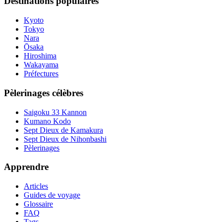
Destinations populaires
Kyoto
Tokyo
Nara
Ōsaka
Hiroshima
Wakayama
Préfectures
Pèlerinages célèbres
Saigoku 33 Kannon
Kumano Kodo
Sept Dieux de Kamakura
Sept Dieux de Nihonbashi
Pèlerinages
Apprendre
Articles
Guides de voyage
Glossaire
FAQ
Tags