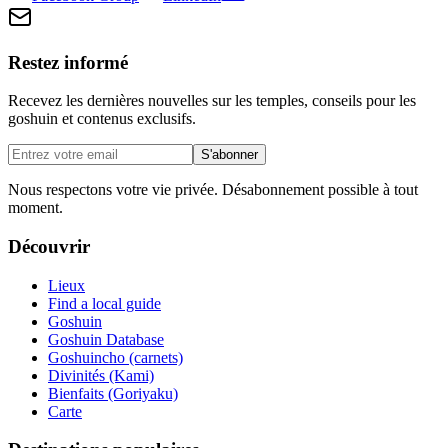
Restez informé
Recevez les dernières nouvelles sur les temples, conseils pour les
goshuin et contenus exclusifs.
S'abonner
Nous respectons votre vie privée. Désabonnement possible à tout
moment.
Découvrir
Lieux
Find a local guide
Goshuin
Goshuin Database
Goshuincho (carnets)
Divinités (Kami)
Bienfaits (Goriyaku)
Carte