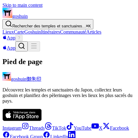
Skip to main content
goshuin
Rechercher des temples et sanctuaires...
⌘
K
Lieux
Carte
Goshuin
Itinéraires
Communauté
Articles
App
?
App
Pied de page
御朱印
goshuin
Découvrez les temples et sanctuaires du Japon, collectez leurs
goshuin et planifiez des pèlerinages vers les lieux les plus sacrés du
pays.
Instagram
Threads
TikTok
YouTube
X
Facebook
Facebook Group
LinkedIn