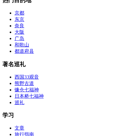
热门目的地
京都
东京
奈良
大阪
广岛
和歌山
都道府县
著名巡礼
西国33观音
熊野古道
镰仓七福神
日本桥七福神
巡礼
学习
文章
旅行指南