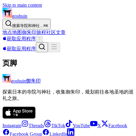
Skip to main content
goshuin
搜索寺院和神社...
⌘
K
地点
地图
御朱印
旅程
社区
文章
获取应用程序
?
获取应用程序
页脚
御朱印
goshuin
探索日本的寺院与神社，收集御朱印，规划前往各地圣地的巡
礼之旅。
Instagram
Threads
TikTok
YouTube
X
Facebook
Facebook Group
LinkedIn