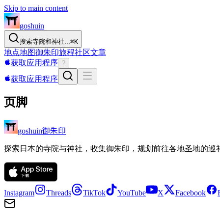
Skip to main content
goshuin
搜索寺院和神社...
⌘
K
地点
地图
御朱印
旅程
社区
文章
获取应用程序
?
获取应用程序
页脚
御朱印
goshuin
探索日本的寺院与神社，收集御朱印，规划前往各地圣地的巡
Instagram
Threads
TikTok
YouTube
X
Facebook