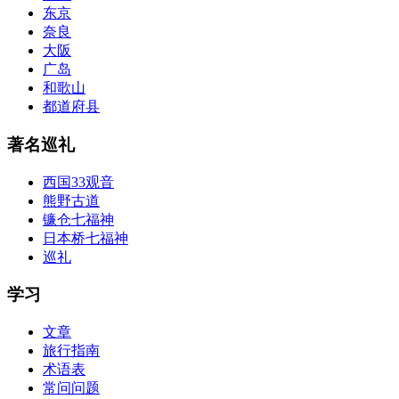
东京
奈良
大阪
广岛
和歌山
都道府县
著名巡礼
西国33观音
熊野古道
镰仓七福神
日本桥七福神
巡礼
学习
文章
旅行指南
术语表
常问问题