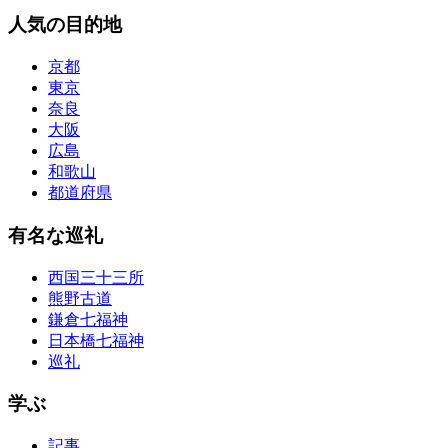
人気の目的地
京都
東京
奈良
大阪
広島
和歌山
都道府県
有名な巡礼
西国三十三所
熊野古道
鎌倉七福神
日本橋七福神
巡礼
学ぶ
記事