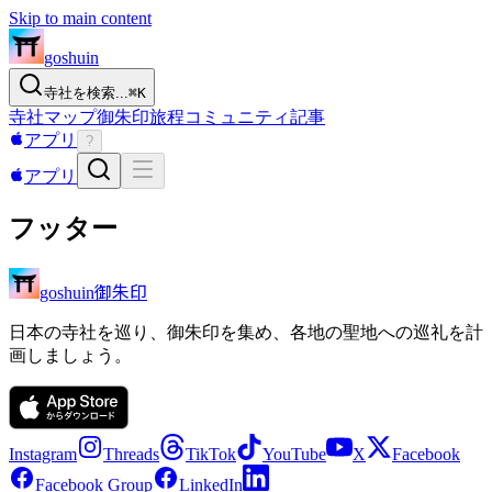
Skip to main content
goshuin
寺社を検索...
⌘
K
寺社
マップ
御朱印
旅程
コミュニティ
記事
アプリ
?
アプリ
フッター
御朱印
goshuin
日本の寺社を巡り、御朱印を集め、各地の聖地への巡礼を計
画しましょう。
Instagram
Threads
TikTok
YouTube
X
Facebook
Facebook Group
LinkedIn