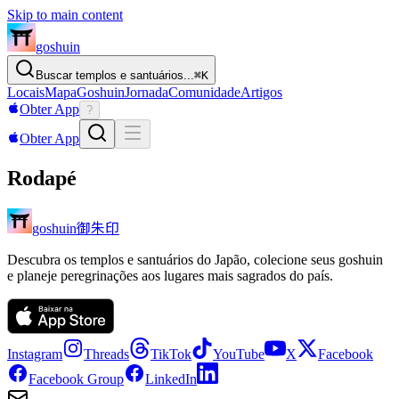
Skip to main content
goshuin
Buscar templos e santuários...
⌘
K
Locais
Mapa
Goshuin
Jornada
Comunidade
Artigos
Obter App
?
Obter App
Rodapé
御朱印
goshuin
Descubra os templos e santuários do Japão, colecione seus goshuin
e planeje peregrinações aos lugares mais sagrados do país.
Instagram
Threads
TikTok
YouTube
X
Facebook
Facebook Group
LinkedIn