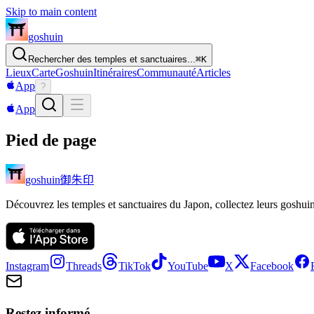
Skip to main content
goshuin
Rechercher des temples et sanctuaires...
⌘
K
Lieux
Carte
Goshuin
Itinéraires
Communauté
Articles
App
?
App
Pied de page
御朱印
goshuin
Découvrez les temples et sanctuaires du Japon, collectez leurs goshuin 
Instagram
Threads
TikTok
YouTube
X
Facebook
Restez informé