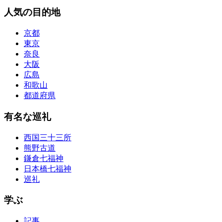
人気の目的地
京都
東京
奈良
大阪
広島
和歌山
都道府県
有名な巡礼
西国三十三所
熊野古道
鎌倉七福神
日本橋七福神
巡礼
学ぶ
記事