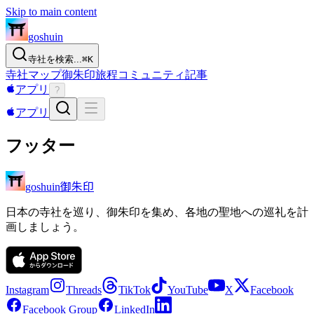
Skip to main content
goshuin
寺社を検索...
⌘
K
寺社
マップ
御朱印
旅程
コミュニティ
記事
アプリ
?
アプリ
フッター
御朱印
goshuin
日本の寺社を巡り、御朱印を集め、各地の聖地への巡礼を計
画しましょう。
Instagram
Threads
TikTok
YouTube
X
Facebook
Facebook Group
LinkedIn